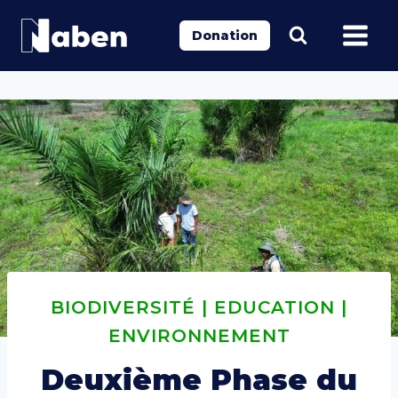
Aller
au
Donation
contenu
BIODIVERSITÉ
|
EDUCATION
|
ENVIRONNEMENT
Deuxième Phase du