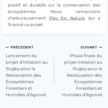
positif et durable sur la conservation des
écosystèmes. Nous remercions
chaleureusement
Play for Nature
qui a
financé ce projet.
Navigation
PRÉCÉDENT
SUIVANT
Lancement du
Phase finale du
de
projet d’Initiation au
projet Initiation au
l’article
Rugby pour la
Rugby pour la
Restauration des
Restauration des
Écosystèmes
Écosystèmes
Forestiers et
Forestiers et
Humides d’Agonvè
Humides d’Agonvè