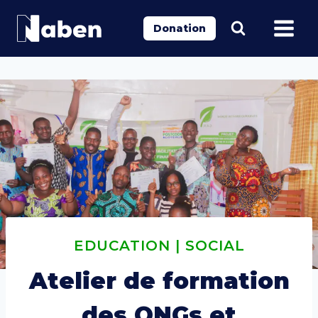
Aller
au
Donation
contenu
EDUCATION
|
SOCIAL
Atelier de formation
des ONGs et