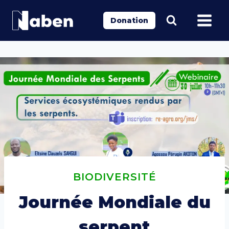
Aller
au
Donation
contenu
BIODIVERSITÉ
Journée Mondiale du
serpent