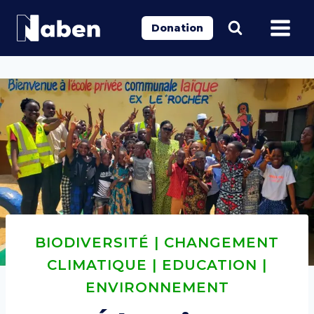
Aller
au
Donation
contenu
BIODIVERSITÉ
|
CHANGEMENT
CLIMATIQUE
|
EDUCATION
|
ENVIRONNEMENT