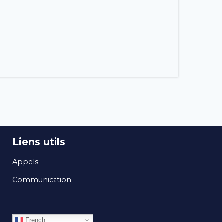
Liens utils
Appels
Communication
French