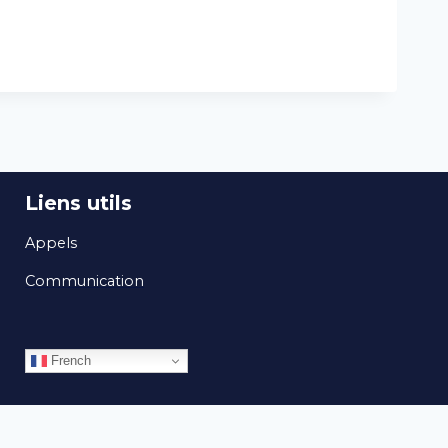
Liens utils
Appels
Communication
French