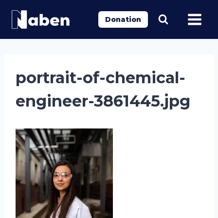
Aller
au
Donation
contenu
portrait-of-chemical-
engineer-3861445.jpg