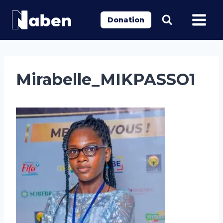
Aller
au
Donation
contenu
Mirabelle_MIKPASSO1