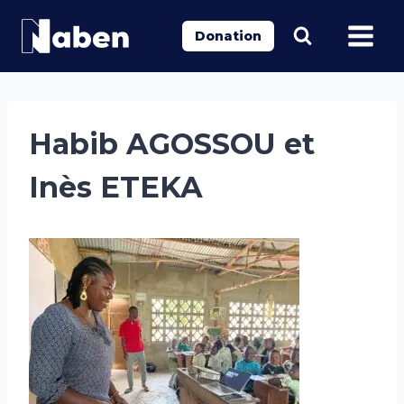
Aller
au
Donation
contenu
Habib AGOSSOU et
Inès ETEKA