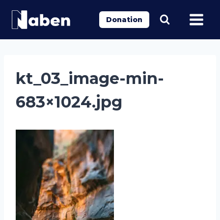
Aller
au
Donation
contenu
kt_03_image-min-
683×1024.jpg