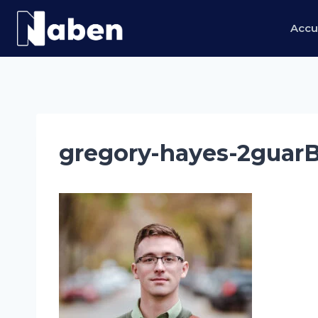
Aller
au
Accu
contenu
gregory-hayes-2guarB