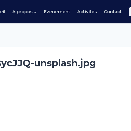
eil
A propos
Evenement
Activités
Contact
ycJJQ-unsplash.jpg