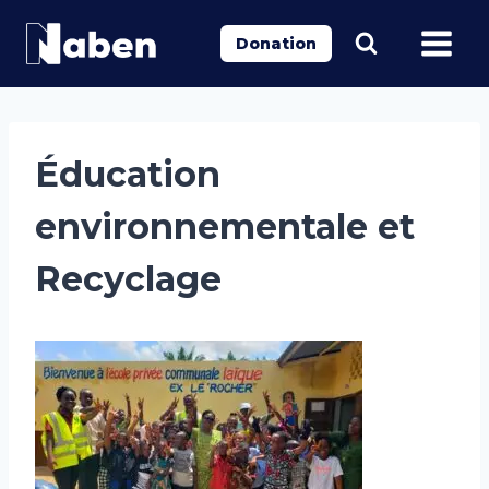
Aller
au
Donation
contenu
Éducation
environnementale et
Recyclage