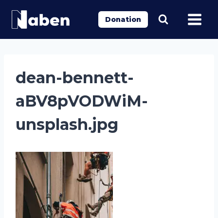
Aller
au
Donation
contenu
dean-bennett-
aBV8pVODWiM-
unsplash.jpg