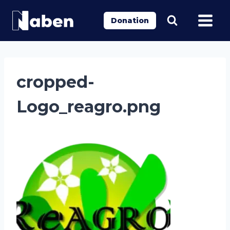
Aller
au
Donation
contenu
cropped-
Logo_reagro.png