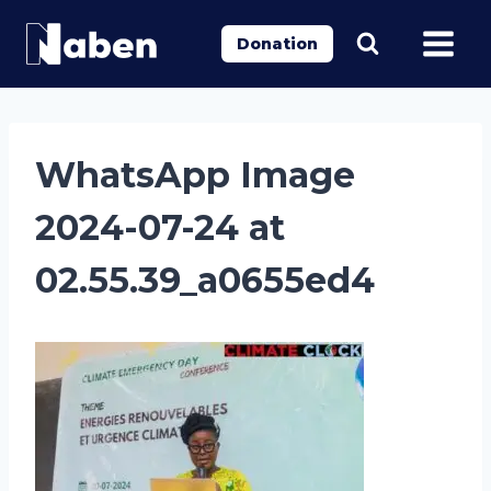
Aller
au
Donation
contenu
WhatsApp Image
2024-07-24 at
02.55.39_a0655ed4