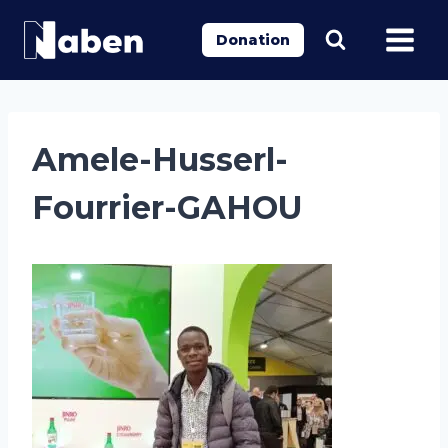
Aller
au
Donation
contenu
Amele-Husserl-
Fourrier-GAHOU