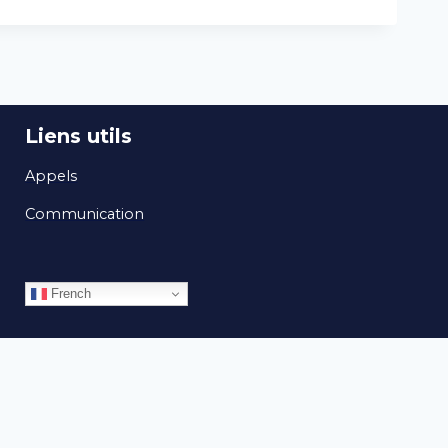
Liens utils
Appels
Communication
French