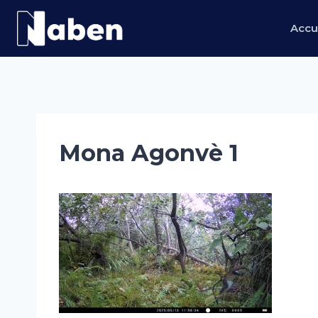
Aller
au
Accu
contenu
Mona Agonvè 1